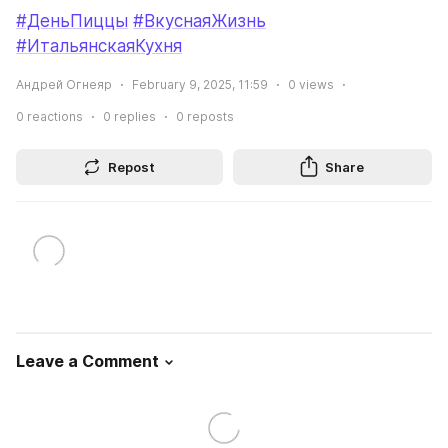
#ДеньПиццы
#ВкуснаяЖизнь
#ИтальянскаяКухня
Андрей Огнеяр
February 9, 2025, 11:59
0
views
0
reactions
0
replies
0
reposts
Repost
Share
Leave a Comment