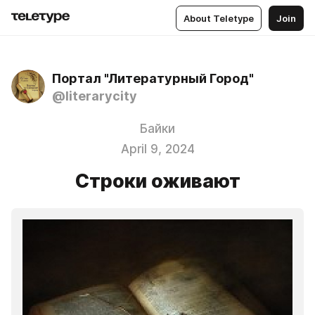
About Teletype
Join
Портал "Литературный Город"
@literarycity
Байки
April 9, 2024
Строки оживают