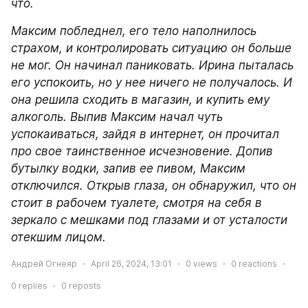
что. 
Максим побледнел, его тело наполнилось 
страхом, и контролировать ситуацию он больше 
не мог. Он начинал паниковать. Ирина пыталась 
его успокоить, но у нее ничего не получалось. И 
она решила сходить в магазин, и купить ему 
алкоголь. Выпив Максим начал чуть 
успокаиваться, зайдя в интернет, он прочитал 
про свое таинственное исчезновение. Допив 
бутылку водки, запив ее пивом, Максим 
отключился. Открыв глаза, он обнаружил, что он 
стоит в рабочем туалете, смотря на себя в 
зеркало с мешками под глазами и от усталости 
отекшим лицом.
Андрей Огнеяр
April 26, 2024, 13:01
0
views
0
reactions
0
replies
0
reposts