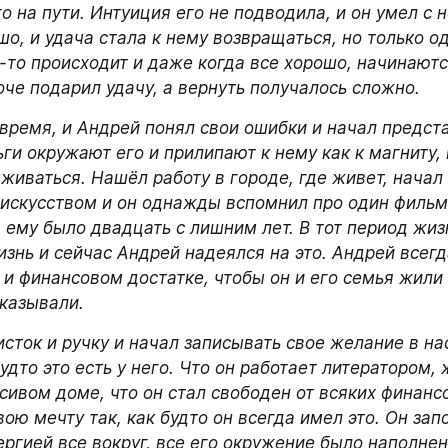
о на пути. Интуиция его не подводила, и он умел с н
о, и удача стала к нему возвращаться, но только од
о-то происходит и даже когда все хорошо, начинаютс
оче подарил удачу, а вернуть получалось сложно.
время, и Андрей понял свои ошибки и начал предста
ьги окружают его и прилипают к нему как к магниту, 
живаться. Нашёл работу в городе, где живет, начал 
искусством и он однажды вспомнил про один фильм,
 ему было двадцать с лишним лет. В тот период жиз
знь и сейчас Андрей надеялся на это. Андрей всегд
и финансовом достатке, чтобы он и его семья жили х
тказывали.
исток и ручку и начал записывать свое желание в на
удто это есть у него. Что он работает литератором, 
сивом доме, что он стал свободен от всяких финанс
ою мечту так, как будто он всегда имел это. Он запо
ргией все вокруг, все его окружение было наполнено