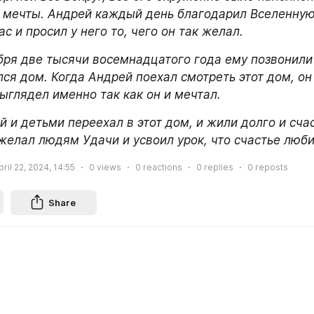
 мечты. Андрей каждый день благодарил Вселенную з
ас и просил у него то, чего он так желал.
бря две тысячи восемнадцатого года ему позвонили и
ся дом. Когда Андрей поехал смотреть этот дом, он 
ыглядел именно так как он и мечтал. 
 и детьми переехал в этот дом, и жили долго и счас
 желал людям Удачи и усвоил урок, что счастье люби
pril 22, 2024, 14:55
0
views
0
reactions
0
replies
0
reposts
Share