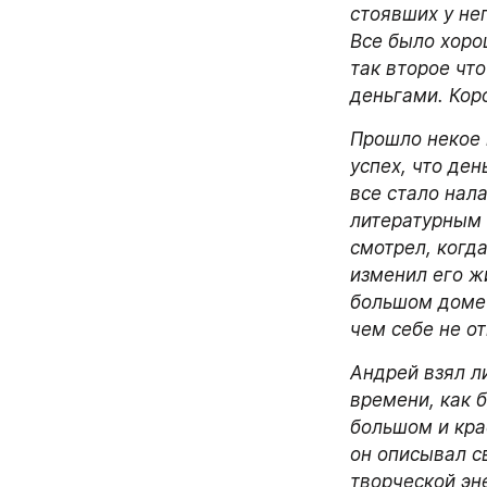
стоявших у нег
Все было хорош
так второе чт
деньгами. Кор
Прошло некое 
успех, что ден
все стало нала
литературным 
смотрел, когда
изменил его жи
большом доме 
чем себе не о
Андрей взял л
времени, как б
большом и кра
он описывал св
творческой эне