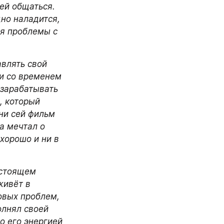
ей общаться. 
но наладится, 
я проблемы с 
влять свой 
и со временем 
зарабатывать 
 который 
ни сей фильм 
а мечтал о 
орошо и ни в 
стоящем 
живёт в 
овых проблем, 
лнял своей 
 его энергией 