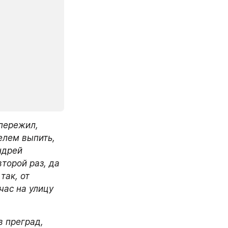
ережил, 
лем выпить, 
дрей 
орой раз, да 
ак, от 
ас на улицу 
 преград, 