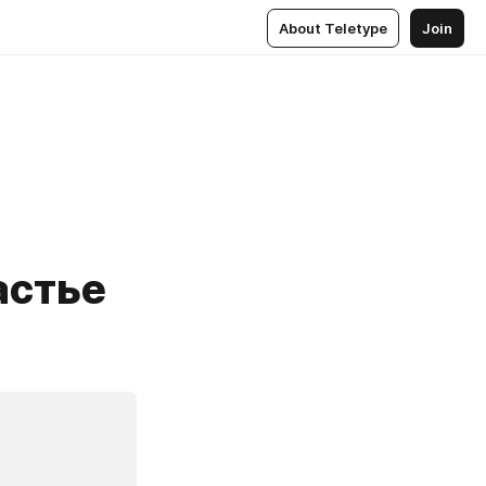
About Teletype
Join
астье