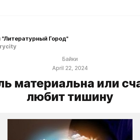
 "Литературный Город"
rycity
Байки
April 22, 2024
ь материальна или сч
любит тишину