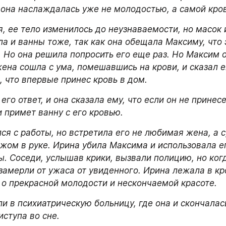
 она наслаждалась уже не молодостью, а самой кро
, ее тело изменилось до неузнаваемости, но масок и
а и ванны тоже, так как она обещала Максиму, что э
 Но она решила попросить его еще раз. Но Максим от
ена сошла с ума, помешавшись на крови, и сказал ей
, что впервые принес кровь в дом.
его ответ, и она сказала ему, что если он не принесет
и примет ванну с его кровью.
ся с работы, но встретила его не любимая жена, а 
жом в руке. Ирина убила Максима и использовала ег
ы. Соседи, услышав крики, вызвали полицию, но когд
замерли от ужаса от увиденного. Ирина лежала в кро
 о прекрасной молодости и нескончаемой красоте.
 в психиатрическую больницу, где она и скончалась
иступа во сне.