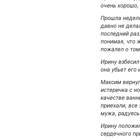
очень хорошо,
Прошла неделя
давно не делал
последний раз.
понимая, что ж
пожалел о том
Ирину взбесил 
она убьет его 
Максим вернул
истеричка с но
качестве ванн
приехали, все 
мужа, радуясь
Ирину положили
сердечного пр