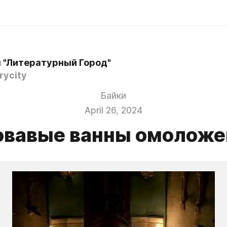
 "Литературный Город"
rycity
Байки
April 26, 2024
овавые ванны омоложе