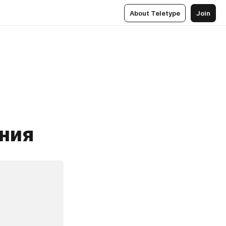
About Teletype
Join
ния