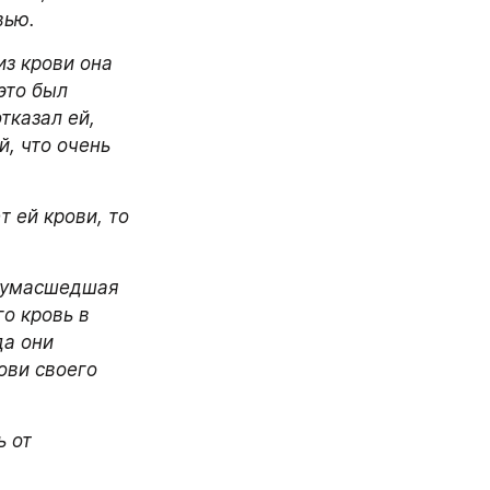
вью.
з крови она 
то был 
казал ей, 
, что очень 
 ей крови, то 
сумасшедшая 
о кровь в 
а они 
ви своего 
 от 