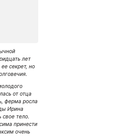
ычной 
ридцать лет 
е секрет, но 
олговечия. 
молодого 
ась от отца 
, ферма росла 
ды Ирина 
свое тело. 
сима принести 
аксим очень 