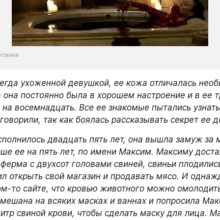
ртинки
егда ухоженной девушкой, ее кожа отличалась необ
 она постоянно была в хорошем настроение и в ее т
на восемнадцать. Все ее знакомые пытались узнать е
говорили, так как боялась рассказывать секрет ее д
сполнилось двадцать пять лет, она вышла замуж за 
ше ее на пять лет, по имени Максим. Максиму достал
 ферма с двухсот головами свиней, свиньи плодились
л открыть свой магазин и продавать мясо. И однаж
ом-то сайте, что кровью животного можно омолодить 
мешана на всяких масках и ваннах и попросила Мак
итр свиной крови, чтобы сделать маску для лица. М