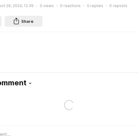
pril 26, 2024, 12:39
0
views
0
reactions
0
replies
0
reposts
Share
Comment