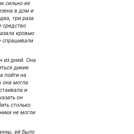
к сильно ее 
зена в дом и 
ва, три раза 
 средство 
азала кровью 
е спрашивали 
 из дней. Она 
ться дикие 
 пойти на 
 она могла 
стаивала и 
азать он 
ить столько 
ники не могли 
нны, ей было 