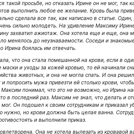
я такой просьбе, но отказать Ирине он не мог, так ка
отов выполнить любое ее желание. Кровь была приве
ьно сделала все так, как написано в статье. Один, д
очень сильно молодеть. На удивление Максиму Ирине
рину захватил ажиотаж. Она хотела еще и еще, она м
тело менялось до неузнаваемости. Соседи и знакомы
но Ирина боялась им отвечать.
ла, что она стала помешанной на крови, если в один
 маски и уходы за кожей кровью, то ей начинали сни
йства животных, и она не могла спать. И она решила
 и попросить мужа привезти ей столько крови, чтобы
 Максим понимал, что это не возможно, но Ирина на
то в последний раз. Максим не знал, что делать и отк
 мог. Он подошел к своим сотрудникам и приказал уб
о нужно, но крови должна быть целая ванна. Сотруд
противостоять и выполнили приказ.
овлетворена. Она не хотела вылезать из кровавой ва