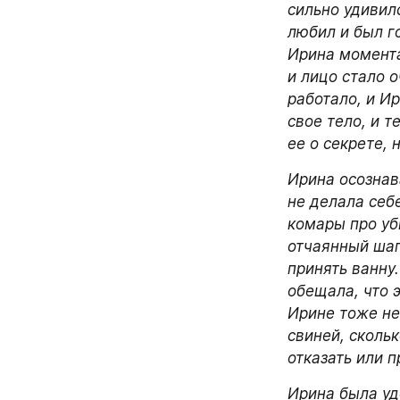
сильно удивилс
любил и был г
Ирина моментал
и лицо стало 
работало, и И
свое тело, и 
ее о секрете, 
Ирина осознава
не делала себе
комары про уби
отчаянный шаг
принять ванну.
обещала, что э
Ирине тоже не
свиней, скольк
отказать или 
Ирина была уд