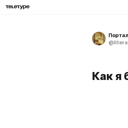
Портал
@litera
Как я 