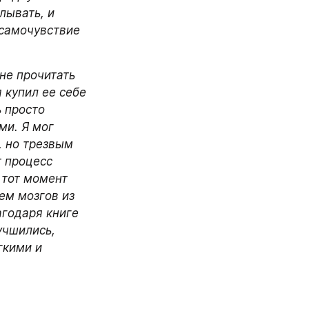
ывать, и 
самочувствие 
не прочитать 
 купил ее себе 
 просто 
и. Я мог 
 но трезвым 
 процесс 
тот момент 
м мозгов из 
годаря книге 
учшились, 
кими и 