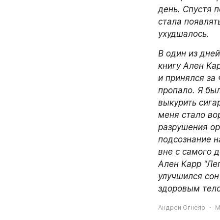
день. Спустя п
стала появлят
ухудшалось. 
В один из дней
книгу Ален Кар
и принялся за 
пропало. Я был
выкурить сига
меня стало вор
разрушения ор
подсознание н
вне с самого д
Ален Карр "Лег
улучшился сон
здоровым тело
Андрей Огнеяр
M