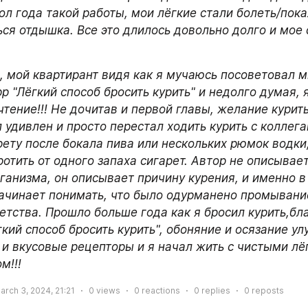
ол года такой работы, мои лёгкие стали болеть/покал
ься отдышка. Все это длилось довольно долго и мое 
, мой квартирант видя как я мучаюсь посоветовал м
р "Лёгкий способ бросить курить" и недолго думая, я
чтение!!! Не дочитав и первой главы, желание курить
 удивлен и просто перестал ходить курить с коллегам
рету после бокала пива или нескольких рюмок водки,
отить от одного запаха сигарет. Автор не описывает
ганизма, он описывает причину курения, и именно в 
ачинает понимать, что было одурманено промывание
етства. Прошло больше года как я бросил курить,бла
кий способ бросить курить", обоняние и осязание ул
 и вкусовые рецепторы и я начал жить с чистыми лёг
м!!!
arch 3, 2024, 21:21
0
views
0
reactions
0
replies
0
reposts