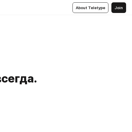
About Teletype
Join
всегда.