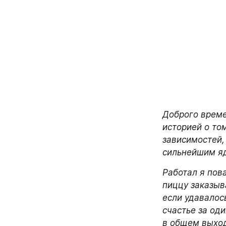
Доброго времен
историей о том
зависимостей,
сильнейшим яд
Работал я пова
пиццу заказыв
если удавалось
счастье за оди
в общем выход