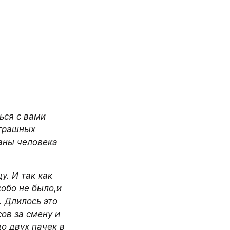
ся с вами 
трашных 
аны человека 
. И так как 
обо не было,и 
 Длилось это 
ов за смену и 
 двух пачек в 