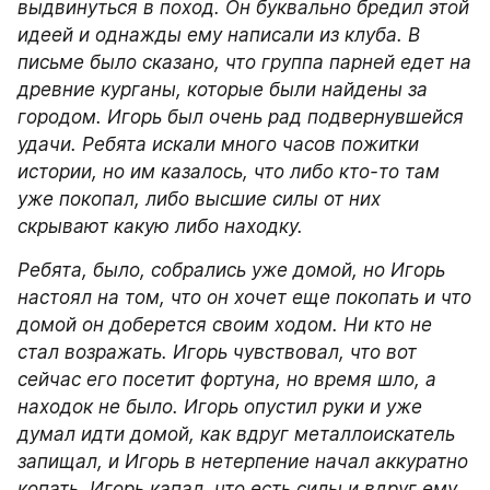
выдвинуться в поход. Он буквально бредил этой 
идеей и однажды ему написали из клуба. В 
письме было сказано, что группа парней едет на 
древние курганы, которые были найдены за 
городом. Игорь был очень рад подвернувшейся 
удачи. Ребята искали много часов пожитки 
истории, но им казалось, что либо кто-то там 
уже покопал, либо высшие силы от них 
скрывают какую либо находку.
Ребята, было, собрались уже домой, но Игорь 
настоял на том, что он хочет еще покопать и что 
домой он доберется своим ходом. Ни кто не 
стал возражать. Игорь чувствовал, что вот 
сейчас его посетит фортуна, но время шло, а 
находок не было. Игорь опустил руки и уже 
думал идти домой, как вдруг металлоискатель 
запищал, и Игорь в нетерпение начал аккуратно 
копать. Игорь капал, что есть силы и вдруг ему 