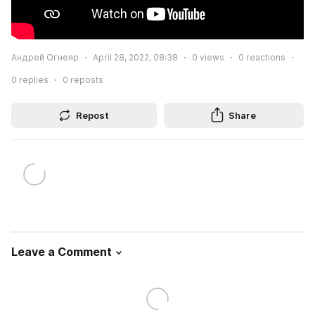
Андрей Огнеяр
April 28, 2022, 08:38
0
views
0
reactions
0
replies
0
reposts
Repost
Share
Leave a Comment