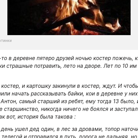
ртинки
-то в деревне пятеро друзей ночью костер пожечь, к
ки страшные потравить, лето на дворе. Лет по 10 им
или начать рассказывать байки, кои в деревне у них
нтон, самый старший из ребят, ему тогда 13 было, и
 старшинство, никогда ничего не боялся и заступалс
к вот, история была такова :
день ушел дед один, в лес за дровами, топор наточи
с телегой и отправился в путь, дорога не дальняя, но