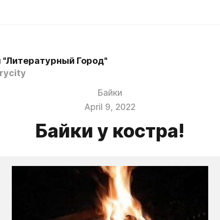
 "Литературный Город"
rycity
Байки
April 9, 2022
Байки у костра!