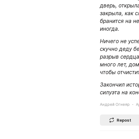
дверь, открыла
закрыла, как с
бранится на н
иногда.
Ничего не успе
скучно деду бе
разрыв сердца
много лет, дом
чтобы отчистит
Закончил истор
силуэта на кон
Андрей Огнеяр
A
Repost