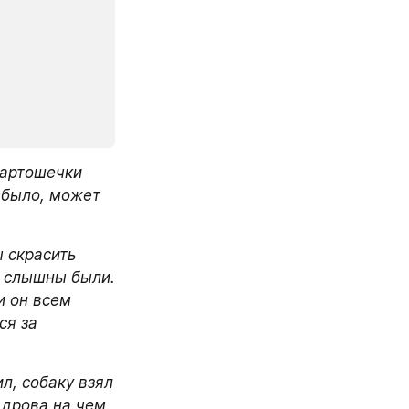
артошечки 
 было, может 
 слышны были. 
 он всем 
я за 
л, собаку взял 
 дрова на чем 