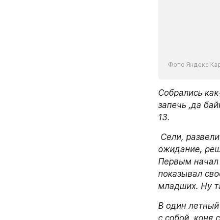
Фото Яндекс Ка
Собрались как
запечь ,да бай
13.
 Сели, развели костер, и картошку закинули в костер, ждут. И чтобы скрасить 
ожидание, реш
Первым начал А
показывал свое
младших. Ну та
В один летный 
с собой, коня 