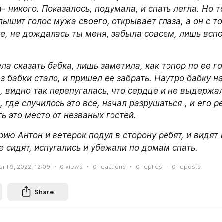
- никого. Показалось, подумала, и спать легла. Но то
лышит голос мужа своего, открывает глаза, а он с то
ее, не дождалась ты меня, забыла совсем, лишь всп
ла сказать бабка, лишь заметила, как топор по ее го
з бабки стало, и пришел ее забрать. Наутро бабку н
, видно так перепугалась, что сердце и не выдержал
, где случилось это все, начал разрушаться , и его р
ь это место от незваных гостей.
ию Антон и ветерок подул в сторону ребят, и видят 
е сидят, испугались и убежали по домам спать.
pril 9, 2022, 12:09
0
views
0
reactions
0
replies
0
reposts
Share