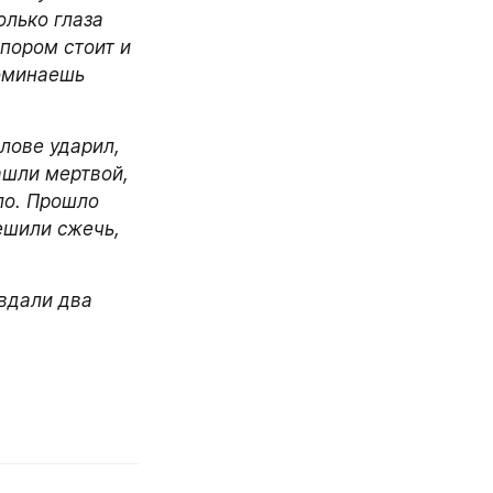
лько глаза 
пором стоит и 
оминаешь 
лове ударил, 
ашли мертвой, 
о. Прошло 
ешили сжечь, 
вдали два 