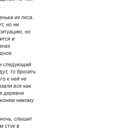
.
нька из леса. 
, но ни 
итуацию, но 
тся и 
анах 
адное.
и следующий 
ут, то бросить 
о к ней не 
зали все как 
я деревня 
 конем никому 
ночь, слышит 
 стук в 