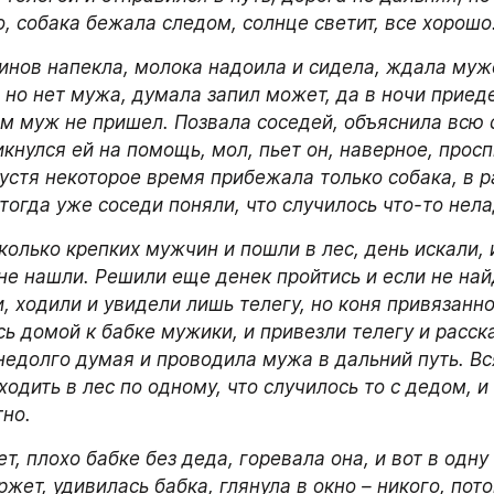
о, собака бежала следом, солнце светит, все хорошо
инов напекла, молока надоила и сидела, ждала муже
, но нет мужа, думала запил может, да в ночи приедет
ом муж не пришел. Позвала соседей, объяснила всю с
икнулся ей на помощь, мол, пьет он, наверное, проспи
устя некоторое время прибежала только собака, в р
тогда уже соседи поняли, что случилось что-то нел
колько крепких мужчин и пошли в лес, день искали, 
 не нашли. Решили еще денек пройтись и если не найд
, ходили и увидели лишь телегу, но коня привязанног
ь домой к бабке мужики, и привезли телегу и расска
 недолго думая и проводила мужа в дальний путь. Вс
ходить в лес по одному, что случилось то с дедом, и
тно.
т, плохо бабке без деда, горевала она, и вот в одну 
ржет, удивилась бабка, глянула в окно – никого, потом